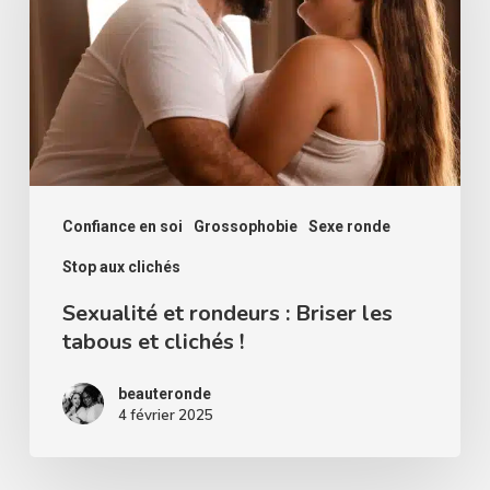
:
Briser
les
tabous
et
clichés
!
Confiance en soi
Grossophobie
Sexe ronde
Stop aux clichés
Sexualité et rondeurs : Briser les
tabous et clichés !
beauteronde
4 février 2025