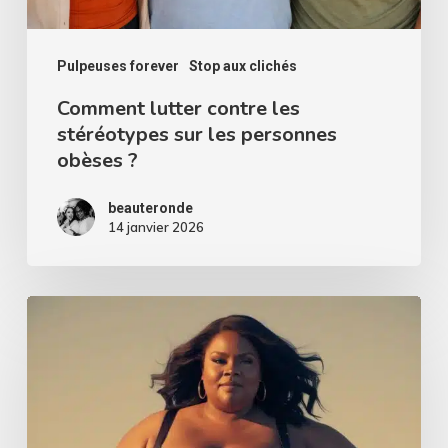
personnes
obèses
?
Pulpeuses forever
Stop aux clichés
Comment lutter contre les
stéréotypes sur les personnes
obèses ?
beauteronde
14 janvier 2026
7
idées
reçues
sur
l’obésité