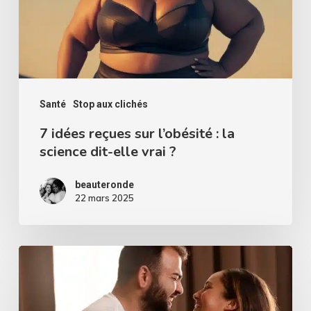
:
la
science
dit-
elle
Santé
Stop aux clichés
vrai
7 idées reçues sur l’obésité : la
science dit-elle vrai ?
?
beauteronde
22 mars 2025
Sexualité
et
rondeurs