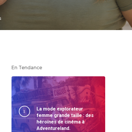
s
En Tendance
La mode explorateur
femme grande taille : des
héroïnes de cinéma à
Adventureland.