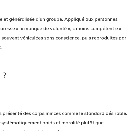
ée et généralisée d’un groupe. Appliqué aux personnes
paresse », « manque de volonté », « moins compétent·e »,
t souvent véhiculées sans conscience, puis reproduites par
.
 ?
mps présenté des corps minces comme le standard désirable.
t systématiquement poids et moralité plutôt que