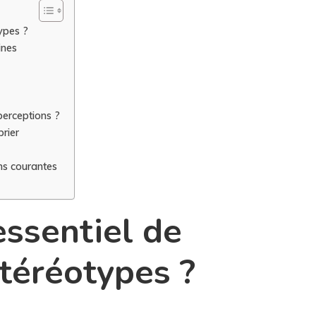
types ?
ines
perceptions ?
prier
ns courantes
essentiel de
stéréotypes ?