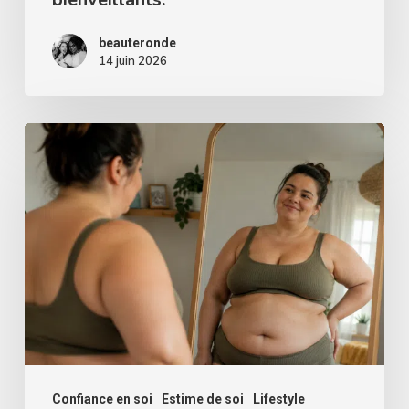
bienveillants.
beauteronde
14 juin 2026
Comment
accepter
son
ventre
:
exercices
de
thérapie
d’acceptation.
Confiance en soi
Estime de soi
Lifestyle