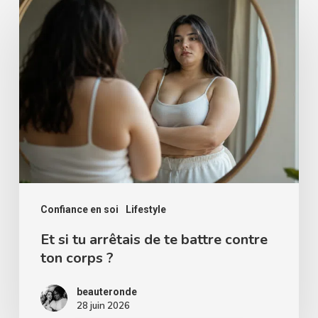
Et
si
tu
arrêtais
de
te
battre
contre
ton
corps
Confiance en soi
Lifestyle
?
Et si tu arrêtais de te battre contre
ton corps ?
beauteronde
28 juin 2026