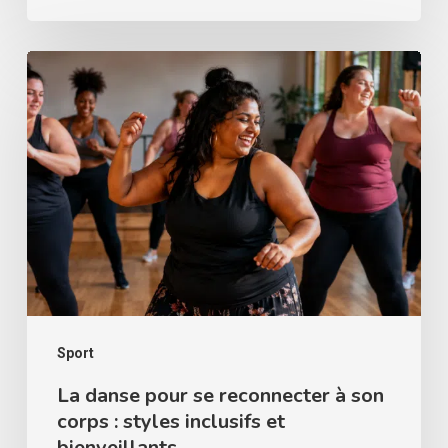
La
danse
pour
se
reconnecter
à
son
corps
:
styles
Sport
inclusifs
La danse pour se reconnecter à son
corps : styles inclusifs et
et
bienveillants.