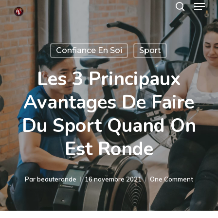
Menu
Skip
search
to
Close
main
Menu
Confiance En Soi
Sport
content
Les 3 Principaux
Avantages De Faire
Du Sport Quand On
Est Ronde
Par
beauteronde
16 novembre 2021
One Comment