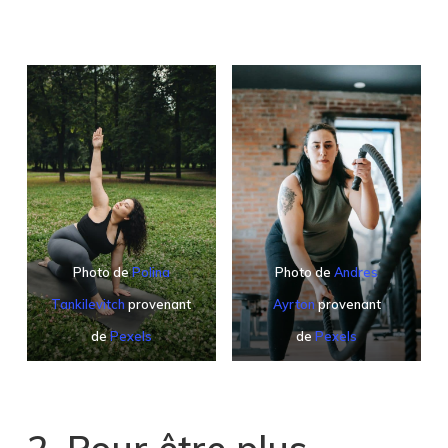
Photo de
Polina
Photo de
Andres
Tankilevitch
provenant
Ayrton
provenant
de
Pexels
de
Pexels