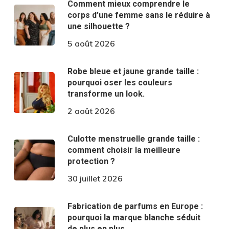
Comment mieux comprendre le
corps d’une femme sans le réduire à
une silhouette ?
5 août 2026
Robe bleue et jaune grande taille :
pourquoi oser les couleurs
transforme un look.
2 août 2026
Culotte menstruelle grande taille :
comment choisir la meilleure
protection ?
30 juillet 2026
Fabrication de parfums en Europe :
pourquoi la marque blanche séduit
de plus en plus.