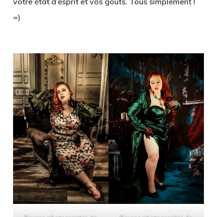
votre état d’esprit et vos goûts. Tous simplement !
=)