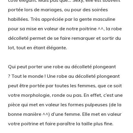
côté élégant. Mais pas que… Sexy, elle est souvent
portée lors de mariages, ou pour des soirées
habillées. Très appréciée par la gente masculine
pour sa mise en valeur de notre poitrine ^^, la robe
décolleté permet de se faire remarquer et sortir du
lot, tout en étant élégante.
Qui peut porter une robe au décolleté plongeant
? Tout le monde ! Une robe au décolleté plongeant
peut être portée par toutes les femmes, que ce soit
votre morphologie, ronde ou pas. En effet, c’est une
pièce qui met en valeur les formes pulpeuses (de la
bonne manière ^^) d’une femme. Elle met en valeur
votre poitrine et faire paraître la taille plus fine.