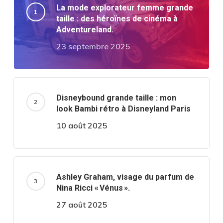
La mode explorateur femme grande
taille : des héroïnes de cinéma à
Adventureland.
23 septembre 2025
Disneybound grande taille : mon
look Bambi rétro à Disneyland Paris
10 août 2025
Ashley Graham, visage du parfum de
Nina Ricci « Vénus ».
27 août 2025