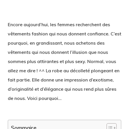
Encore aujourd’hui, les femmes recherchent des
vêtements fashion qui nous donnent confiance. C’est
pourquoi, en grandissant, nous achetons des
vêtements qui nous donnent l’illusion que nous
sommes plus attirantes et plus sexy. Normal, vous
allez me dire ! ^^ La robe au décolleté plongeant en
fait partie. Elle donne une impression d’exotisme,
d’originalité et d’élégance qui nous rend plus sûres
de nous. Voici pourquoi…
Sommaire