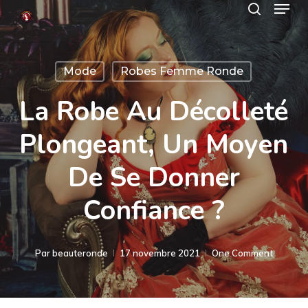
Menu
Skip
search
to
Close
main
Menu
Mode
Robes Femme Ronde
content
La Robe Au Décolleté
Plongeant, Un Moyen
De Se Donner
Confiance ?
Par
beauteronde
17 novembre 2021
One Comment