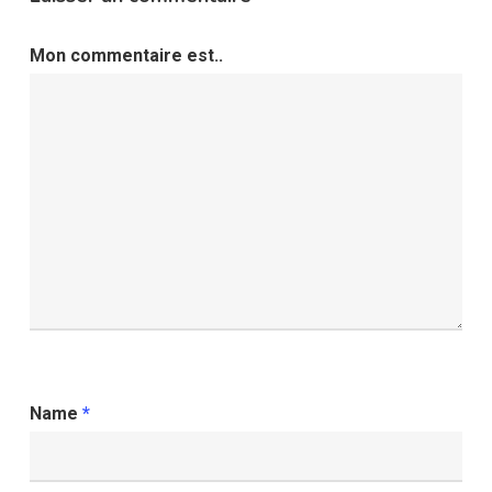
Mon commentaire est..
Name
*