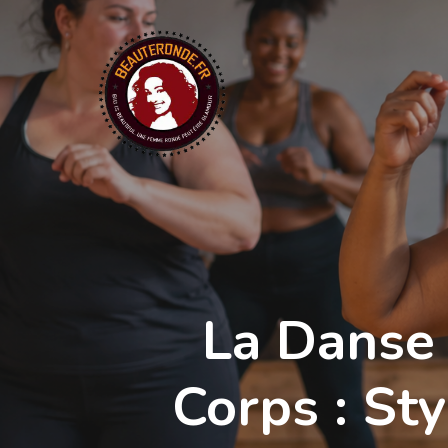
Skip
to
main
content
La Danse
Corps : Sty