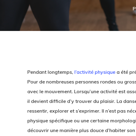
P
Pendant longtemps,
l’activité physique
a été pr
Pour de nombreuses personnes rondes ou grosse
avec le mouvement. Lorsqu’une activité est ass
il devient difficile d’y trouver du plaisir. La da
ressentir, explorer et s’exprimer. Il n’est pas né
Hit enter to search or ESC to close
physique spécifique ou une certaine morpholog
découvrir une manière plus douce d’habiter son 