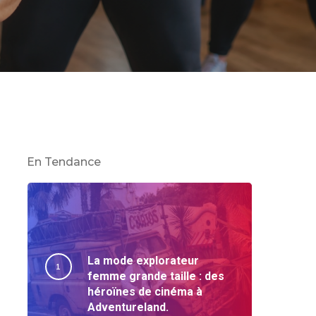
En Tendance
La mode explorateur
femme grande taille : des
héroïnes de cinéma à
Adventureland.