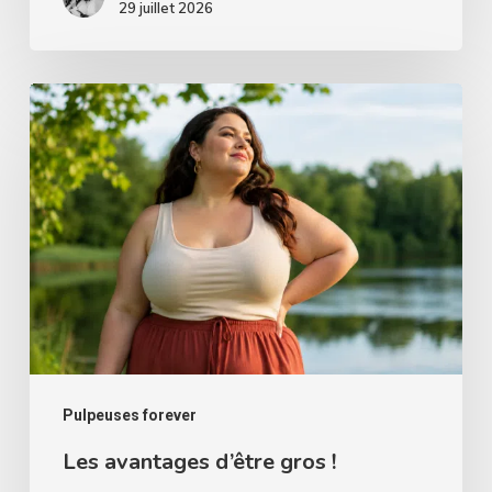
célèbre
29 juillet 2026
les
femmes
Les
rondes
avantages
d’être
gros
!
Pulpeuses forever
Les avantages d’être gros !