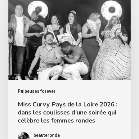
Miss
Curvy
Pays
de
la
Loire
2026
:
dans
les
Pulpeuses forever
coulisses
Miss Curvy Pays de la Loire 2026 :
dans les coulisses d’une soirée qui
d’une
célèbre les femmes rondes
soirée
qui
beauteronde