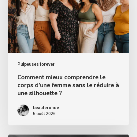
le
corps
d’une
femme
sans
le
réduire
Pulpeuses forever
à
Comment mieux comprendre le
corps d’une femme sans le réduire à
une
une silhouette ?
silhouette
?
beauteronde
5 août 2026