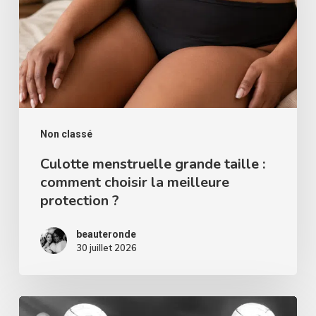
:
comment
choisir
la
meilleure
protection
Non classé
?
Culotte menstruelle grande taille :
comment choisir la meilleure
protection ?
beauteronde
30 juillet 2026
Miss