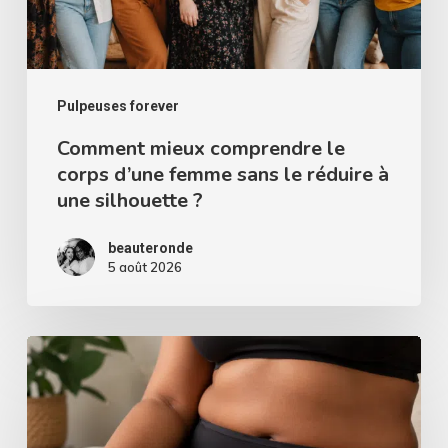
femme
sans
le
réduire
Pulpeuses forever
à
Comment mieux comprendre le
corps d’une femme sans le réduire à
une
une silhouette ?
silhouette
?
beauteronde
5 août 2026
Culotte
menstruelle
grande
taille