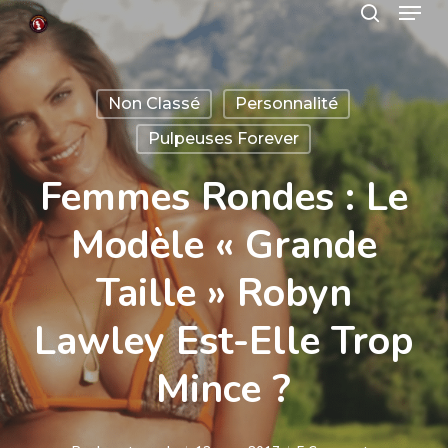
Menu
Skip
search
to
Close
main
Menu
Non Classé
Personnalité
content
Pulpeuses Forever
Femmes Rondes : Le
Modèle « Grande
Taille » Robyn
Lawley Est-Elle Trop
Mince ?