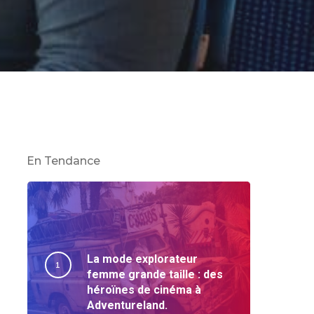
En Tendance
La mode explorateur
femme grande taille : des
héroïnes de cinéma à
Adventureland.