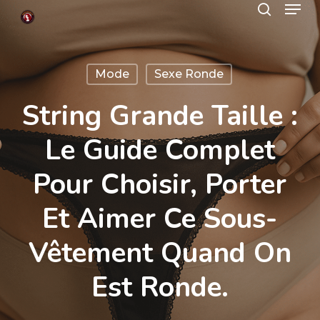
Menu
Skip
search
to
Close
main
Menu
Mode
Sexe Ronde
content
String Grande Taille :
Le Guide Complet
Pour Choisir, Porter
Et Aimer Ce Sous-
Vêtement Quand On
Est Ronde.