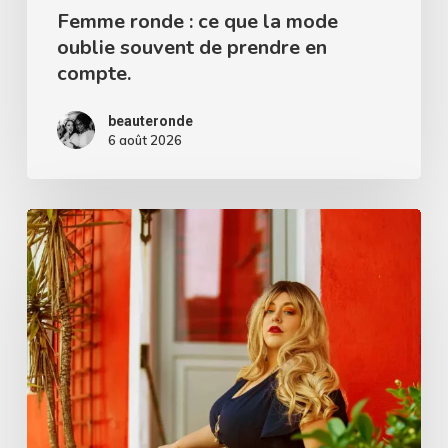
prendre
Femme ronde : ce que la mode
oublie souvent de prendre en
en
compte.
compte.
beauteronde
6 août 2026
Robe
bleue
et
jaune
grande
taille
: