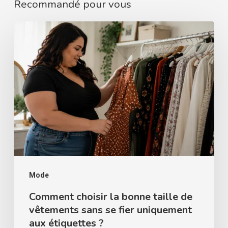
Recommandé pour vous
Comment
choisir
la
bonne
taille
de
vêtements
sans
se
fier
Mode
uniquement
Comment choisir la bonne taille de
vêtements sans se fier uniquement
aux
aux étiquettes ?
étiquettes