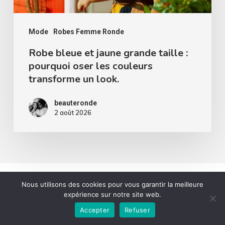
pourquoi
oser
les
Mode
Robes Femme Ronde
couleurs
Robe bleue et jaune grande taille :
pourquoi oser les couleurs
transforme
transforme un look.
un
look.
beauteronde
2 août 2026
Laisser un commentaire
Nous utilisons des cookies pour vous garantir la meilleure
expérience sur notre site web.
Accepter
Refuser
Mon commentaire est..