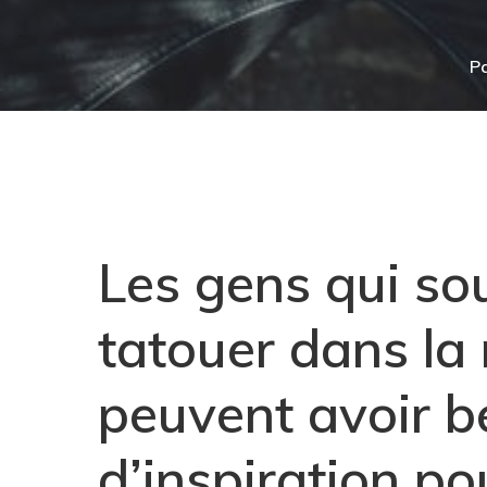
P
Les gens qui sou
tatouer dans la
peuvent avoir b
Hit enter to search or ESC to close
d’inspiration po