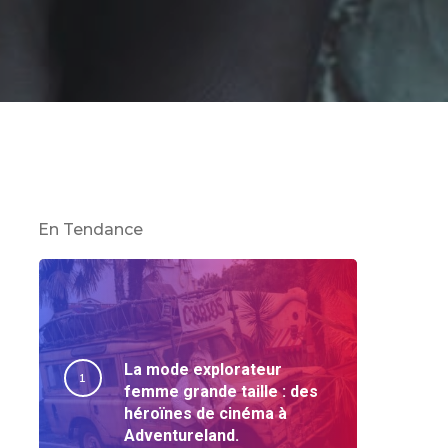
En Tendance
La mode explorateur
femme grande taille : des
héroïnes de cinéma à
Adventureland.