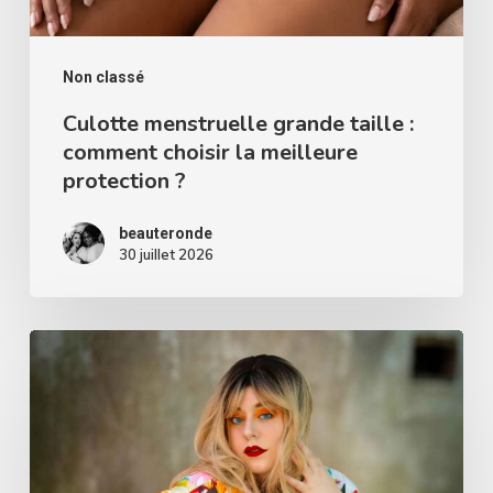
la
meilleure
protection
Non classé
?
Culotte menstruelle grande taille :
comment choisir la meilleure
protection ?
beauteronde
30 juillet 2026
Robe
fleurie
grande
taille
: