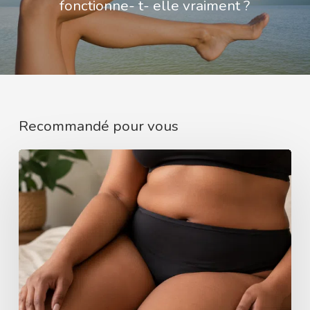
fonctionne- t- elle vraiment ?
Recommandé pour vous
Culotte
menstruelle
grande
taille
:
comment
choisir