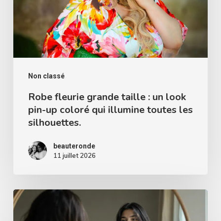
un
look
pin-
up
coloré
Non classé
qui
Robe fleurie grande taille : un look
pin-up coloré qui illumine toutes les
illumine
silhouettes.
toutes
les
beauteronde
silhouettes.
11 juillet 2026
Et
si