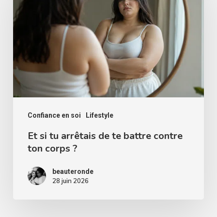
tu
arrêtais
de
te
battre
contre
ton
corps
Confiance en soi
Lifestyle
?
Et si tu arrêtais de te battre contre
ton corps ?
beauteronde
28 juin 2026