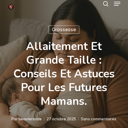
Menu
Skip
search
to
Close
main
Menu
Grossesse
content
Allaitement Et
Grande Taille :
Conseils Et Astuces
Pour Les Futures
Mamans.
Par
beauteronde
27 octobre 2025
Sans commentaires