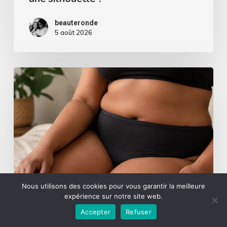
silhouette
?
beauteronde
5 août 2026
Culotte
menstruelle
grande
taille
:
comment
choisir
Nous utilisons des cookies pour vous garantir la meilleure
la
expérience sur notre site web.
meilleure
Accepter
Refuser
protection
Non classé