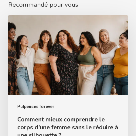
Recommandé pour vous
Comment
mieux
comprendre
le
corps
d’une
femme
sans
le
réduire
Pulpeuses forever
à
Comment mieux comprendre le
corps d’une femme sans le réduire à
une
une silhouette ?