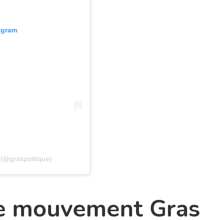
tagram
 (@graspolitique)
le mouvement Gras