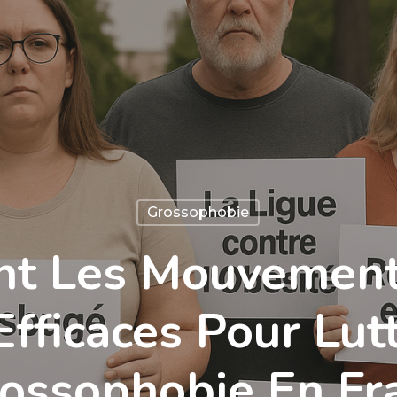
Grossophobie
nt Les Mouvement
Efficaces Pour Lut
ossophobie En Fr