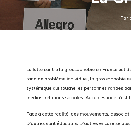
Par
La lutte contre la grossophobie en France
est d
rang de problème individuel, la grossophobie e
systémique qui touche les personnes rondes dans
médias, relations sociales. Aucun espace n’est
Face à cette réalité, des mouvements, association
Hit enter to search or ESC to close
D’autres sont éducatifs. D’autres encore se posit