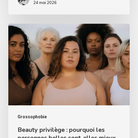
Cannes
24 mai 2026
?
Beauty
privilège
:
pourquoi
les
personnes
belles
sont-
elles
mieux
Grossophobie
traitées
Beauty privilège : pourquoi les
personnes belles sont-elles mieux
?