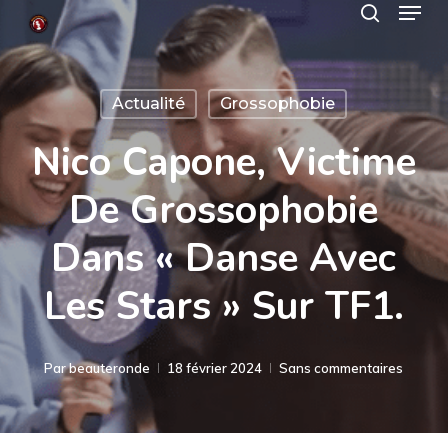
Menu
Skip
search
to
Close
main
Menu
Actualité
Grossophobie
content
Nico Capone, Victime
De Grossophobie
Dans « Danse Avec
Les Stars » Sur TF1.
Par
beauteronde
18 février 2024
Sans commentaires