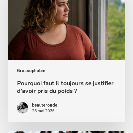
il
toujours
se
justifier
d’avoir
pris
du
poids
Grossophobie
?
Pourquoi faut il toujours se justifier
d’avoir pris du poids ?
beauteronde
28 mai 2026