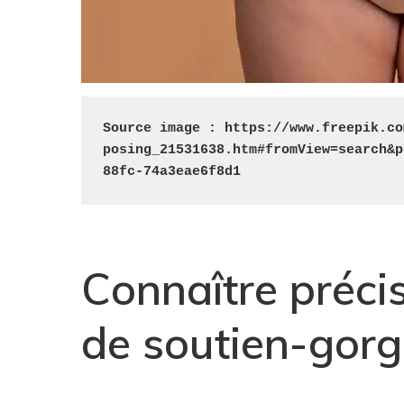
Source image : https://www.freepik.co
posing_21531638.htm#fromView=search&p
88fc-74a3eae6f8d1
Connaître précis
de soutien-gor