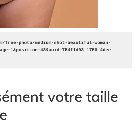
m/free-photo/medium-shot-beautiful-woman-
age=1&position=48&uuid=754f1d03-1750-4dee-
ément votre taille
ge