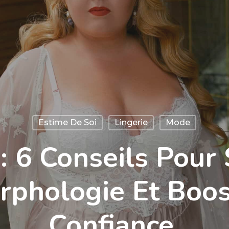
Estime De Soi
Lingerie
Mode
 : 6 Conseils Pour
rphologie Et Boos
Confiance.