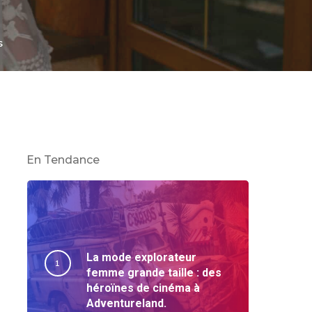
s
En Tendance
La mode explorateur
femme grande taille : des
héroïnes de cinéma à
Adventureland.