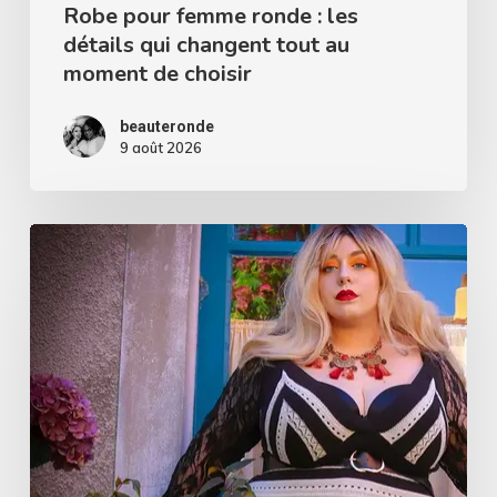
au
Robe pour femme ronde : les
détails qui changent tout au
moment
moment de choisir
de
choisir
beauteronde
9 août 2026
Qui
a
dit
que
les
rayures
horizontales
sont