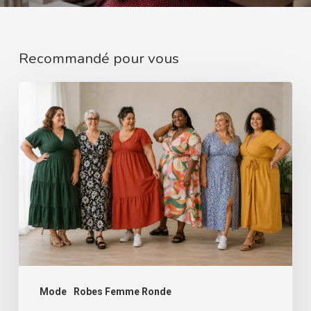
Recommandé pour vous
Robe
pour
femme
ronde
:
les
détails
qui
changent
tout
Mode
Robes Femme Ronde