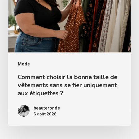
bonne
taille
de
vêtements
sans
se
fier
Mode
uniquement
Comment choisir la bonne taille de
vêtements sans se fier uniquement
aux
aux étiquettes ?
étiquettes
?
beauteronde
6 août 2026