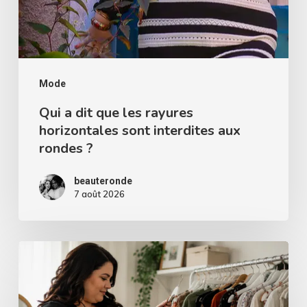
interdites
aux
rondes
?
Mode
Qui a dit que les rayures
horizontales sont interdites aux
rondes ?
beauteronde
7 août 2026
Comment
choisir
la