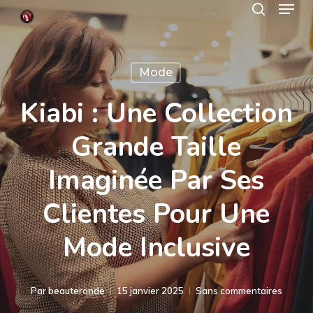
Menu
Skip
search
to
Close
main
Menu
Mode
content
Kiabi : Une Collection
Grande Taille
Imaginée Par Ses
Clientes Pour Une
Mode Inclusive
Par
beauteronde
15 janvier 2025
Sans commentaires