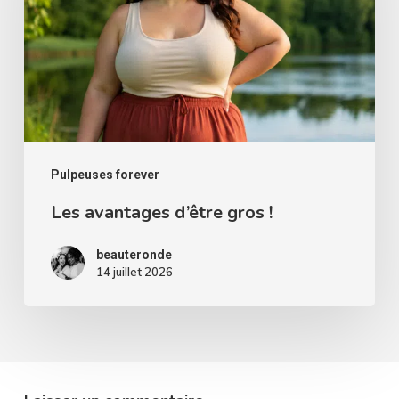
gros
!
Pulpeuses forever
Les avantages d’être gros !
beauteronde
14 juillet 2026