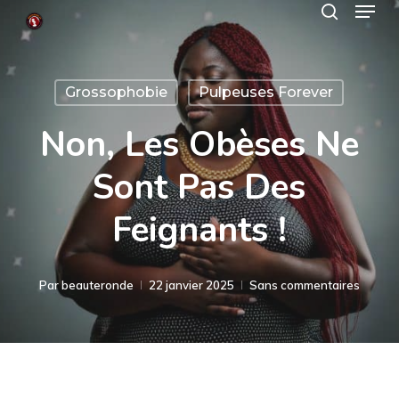
Menu
Skip
search
to
Close
main
Menu
Grossophobie
Pulpeuses Forever
content
Non, Les Obèses Ne
Sont Pas Des
Feignants !
Par
beauteronde
22 janvier 2025
Sans commentaires