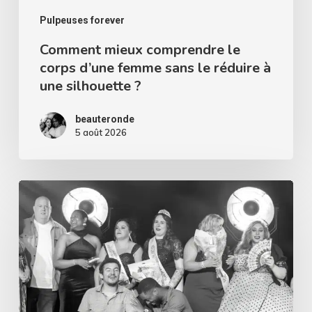
réduire
Pulpeuses forever
à
Comment mieux comprendre le
corps d’une femme sans le réduire à
une
une silhouette ?
silhouette
?
beauteronde
5 août 2026
Miss
Curvy
Pays
de
la
Loire