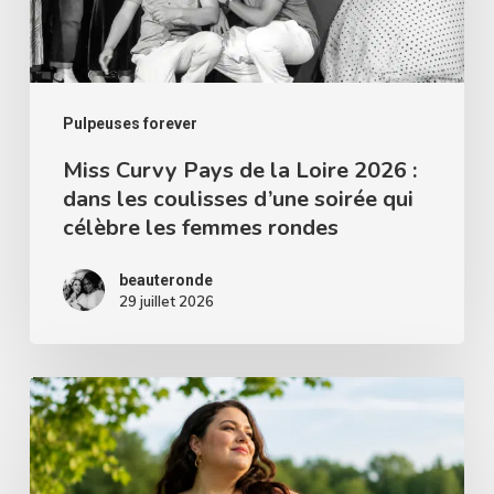
2026
:
dans
les
Pulpeuses forever
coulisses
Miss Curvy Pays de la Loire 2026 :
dans les coulisses d’une soirée qui
d’une
célèbre les femmes rondes
soirée
qui
beauteronde
célèbre
29 juillet 2026
les
femmes
Les
rondes
avantages
d’être