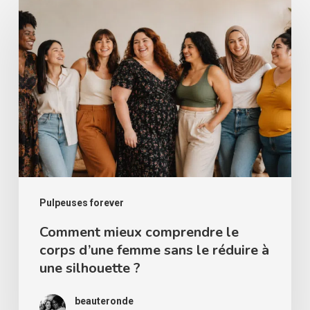
Comment
mieux
comprendre
le
corps
d’une
femme
sans
le
réduire
Pulpeuses forever
à
Comment mieux comprendre le
corps d’une femme sans le réduire à
une
une silhouette ?
silhouette
?
beauteronde