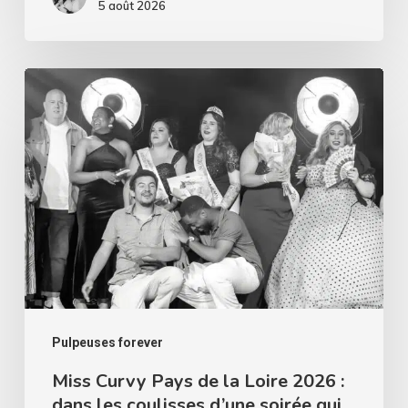
5 août 2026
Miss
Curvy
Pays
de
la
Loire
2026
:
dans
les
Pulpeuses forever
coulisses
Miss Curvy Pays de la Loire 2026 :
dans les coulisses d’une soirée qui
d’une