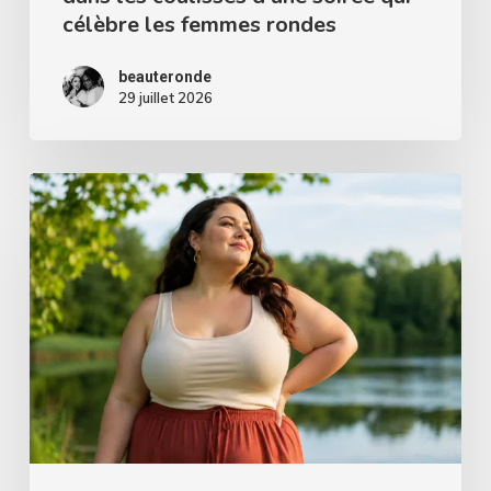
célèbre les femmes rondes
soirée
qui
beauteronde
célèbre
29 juillet 2026
les
femmes
Les
rondes
avantages
d’être
gros
!