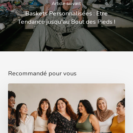
Article suivant
Baskets Personnalisées : Etre
Tendance jusqu'au Bout des Pieds !
Recommandé pour vous
Comment
mieux
comprendre
le
corps