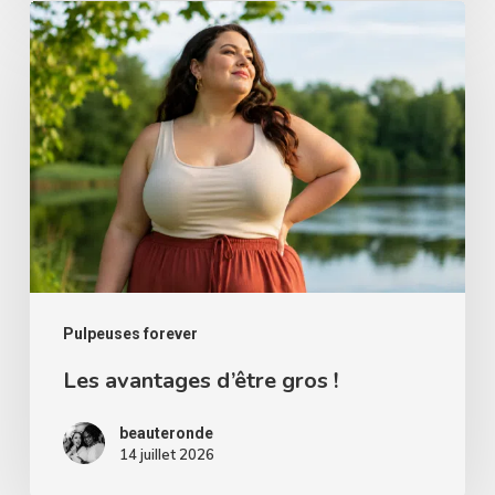
Les
rondes
avantages
d’être
gros
!
Pulpeuses forever
Les avantages d’être gros !
beauteronde
14 juillet 2026