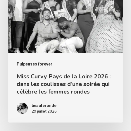
de
la
Loire
2026
:
dans
les
Pulpeuses forever
coulisses
Miss Curvy Pays de la Loire 2026 :
dans les coulisses d’une soirée qui
d’une
célèbre les femmes rondes
soirée
qui
beauteronde
célèbre
29 juillet 2026
les
femmes