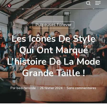
Menu
Skip
search
to
Close
main
Menu
Pulpeuses Forever
content
Les Icônes De Style
Qui Ont Marqué
L’histoire De La Mode
Grande Taille !
Par
beauteronde
26 février 2024
Sans commentaires