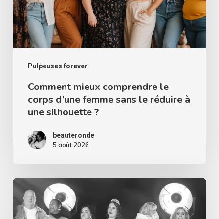
d’une
femme
sans
le
réduire
Pulpeuses forever
à
Comment mieux comprendre le
corps d’une femme sans le réduire à
une
une silhouette ?
silhouette
?
beauteronde
5 août 2026
Miss
Curvy
Pays