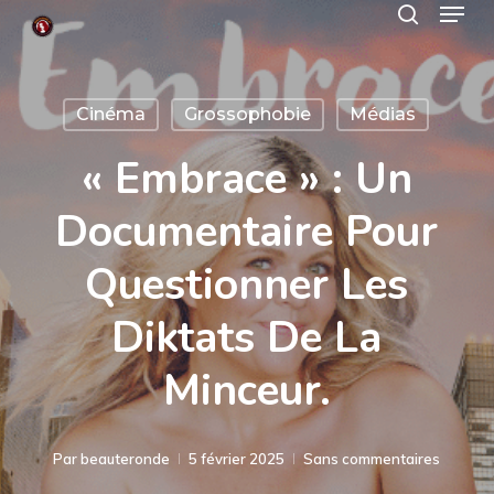
Menu
Skip
search
to
Close
main
Menu
Cinéma
Grossophobie
Médias
content
« Embrace » : Un
Documentaire Pour
Questionner Les
Diktats De La
Minceur.
Par
beauteronde
5 février 2025
Sans commentaires