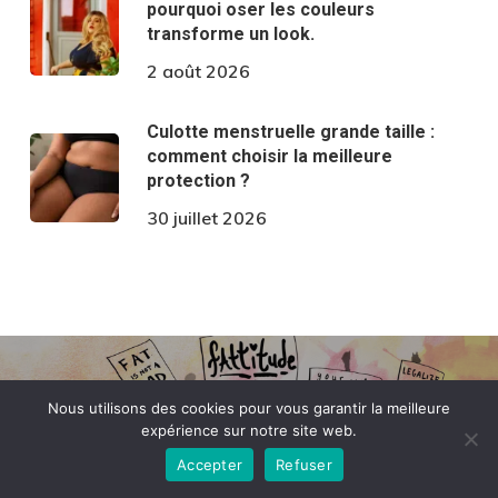
pourquoi oser les couleurs
transforme un look.
2 août 2026
Culotte menstruelle grande taille :
comment choisir la meilleure
protection ?
30 juillet 2026
Nous utilisons des cookies pour vous garantir la meilleure
expérience sur notre site web.
Article précédent
Accepter
Refuser
« Fattitude » : une critique de la