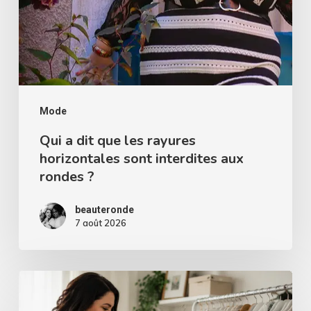
sont
interdites
aux
rondes
?
Mode
Qui a dit que les rayures
horizontales sont interdites aux
rondes ?
beauteronde
7 août 2026
Comment
choisir