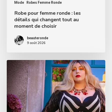
tout
Mode
Robes Femme Ronde
au
Robe pour femme ronde : les
détails qui changent tout au
moment
moment de choisir
de
choisir
beauteronde
9 août 2026
Qui
a
dit
que
les
rayures
horizontales