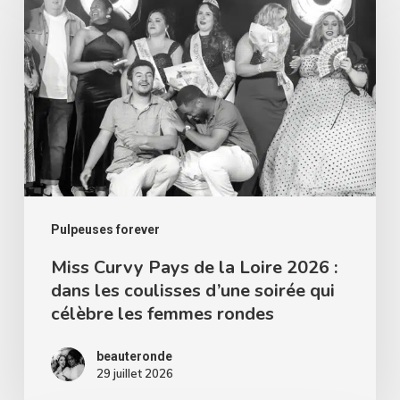
Curvy
Pays
de
la
Loire
2026
:
dans
les
Pulpeuses forever
coulisses
Miss Curvy Pays de la Loire 2026 :
dans les coulisses d’une soirée qui
d’une
célèbre les femmes rondes
soirée
qui
beauteronde
célèbre
29 juillet 2026