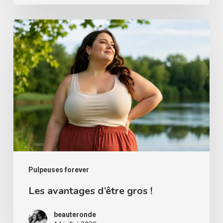
les
femmes
Les
rondes
avantages
d’être
gros
!
Pulpeuses forever
Les avantages d’être gros !
beauteronde