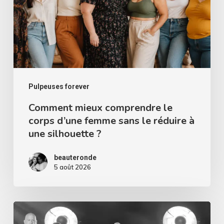
corps
d’une
femme
sans
le
réduire
Pulpeuses forever
à
Comment mieux comprendre le
corps d’une femme sans le réduire à
une
une silhouette ?
silhouette
?
beauteronde
5 août 2026
Miss