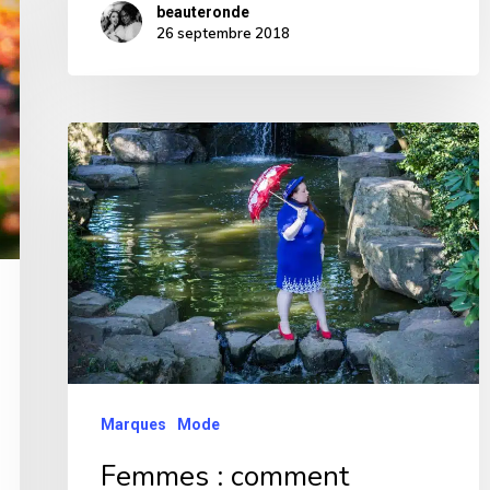
beauteronde
26 septembre 2018
Femmes
:
comment
trouver
des
vêtements
de
styles
« vintage
Marques
Mode
et
Femmes : comment
pin-