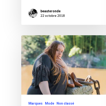
beauteronde
22 octobre 2018
Mode
et
rondeurs
:
du
prêt-
à-
porter
grandes
Marques
Mode
Non classé