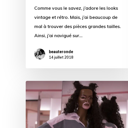
Comme vous le savez, j’adore les looks
vintage et rétro. Mais, j’ai beaucoup de
mal à trouver des pièces grandes tailles.
Ainsi, j’ai navigué sur…
beauteronde
14 juillet 2018
« Missguided »
prône
la
diversité
avec