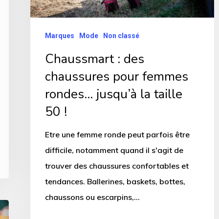
rondes…
jusqu’à
Marques
Mode
Non classé
la
Chaussmart : des
taille
chaussures pour femmes
50
rondes… jusqu’à la taille
!
50 !
Etre une femme ronde peut parfois être
difficile, notamment quand il s'agit de
trouver des chaussures confortables et
tendances. Ballerines, baskets, bottes,
chaussons ou escarpins,…