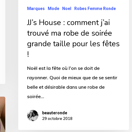
soirée
Marques
Mode
Noel
Robes Femme Ronde
grande
JJ’s House : comment j’ai
taille
trouvé ma robe de soirée
pour
grande taille pour les fêtes
les
fêtes
!
!
Noël est la fête où l'on se doit de
rayonner. Quoi de mieux que de se sentir
belle et désirable dans une robe de
soirée…
beauteronde
29 octobre 2018