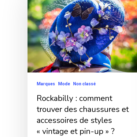
:
comment
trouver
des
chaussures
et
accessoires
de
styles
Marques
Mode
Non classé
« vintage
Rockabilly : comment
et
trouver des chaussures et
pin-
accessoires de styles
up »
« vintage et pin-up » ?
?