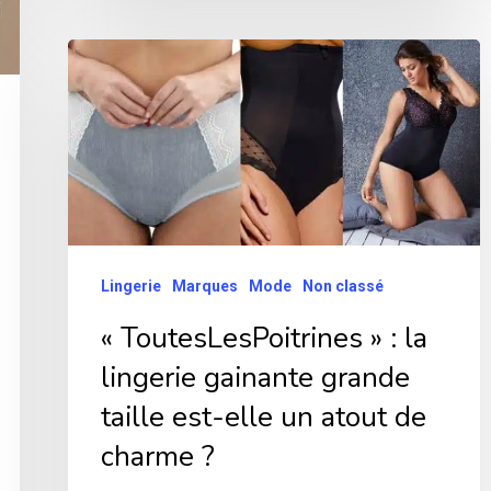
« ToutesLesPoitrines »
:
la
lingerie
gainante
grande
taille
Lingerie
Marques
Mode
Non classé
est-
« ToutesLesPoitrines » : la
elle
lingerie gainante grande
un
atout
taille est-elle un atout de
de
charme ?
charme