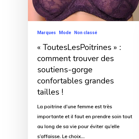
des
soutiens-
gorge
Marques
Mode
Non classé
confortables
« ToutesLesPoitrines » :
grandes
comment trouver des
tailles
!
soutiens-gorge
confortables grandes
tailles !
La poitrine d’une femme est très
importante et il faut en prendre soin tout
au long de sa vie pour éviter qu’elle
s’affaisse. Le choix…