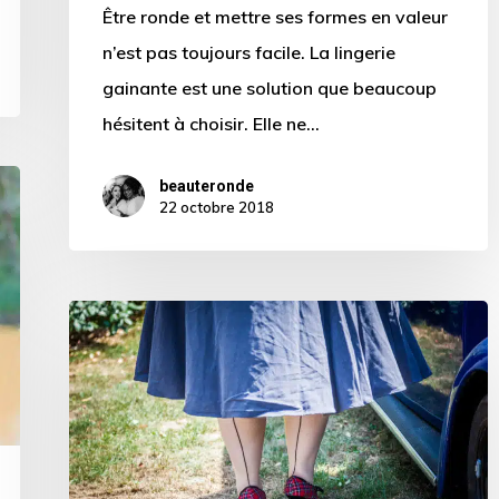
Être ronde et mettre ses formes en valeur
?
n’est pas toujours facile. La lingerie
gainante est une solution que beaucoup
hésitent à choisir. Elle ne…
beauteronde
22 octobre 2018
Chaussmart
:
des
chaussures
pour
femmes