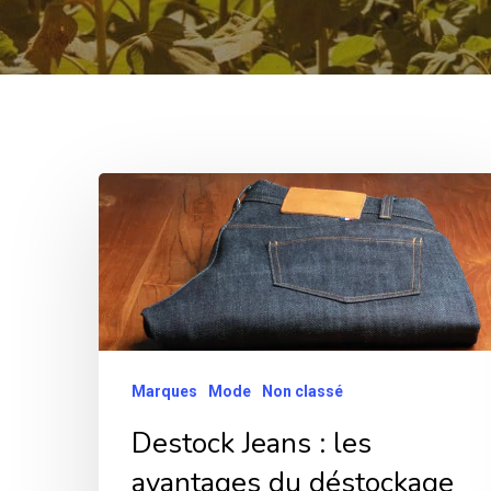
Destock
Jeans :
les
avantages
du
déstockage
Marques
Mode
Non classé
de
Destock Jeans : les
Hit enter to search or ESC to close
vêtements !
avantages du déstockage