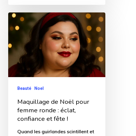
Maquillage
de
Noël
pour
femme
ronde
:
éclat,
Beauté
Noel
confiance
Maquillage de Noël pour
et
femme ronde : éclat,
fête
confiance et fête !
!
Quand les guirlandes scintillent et