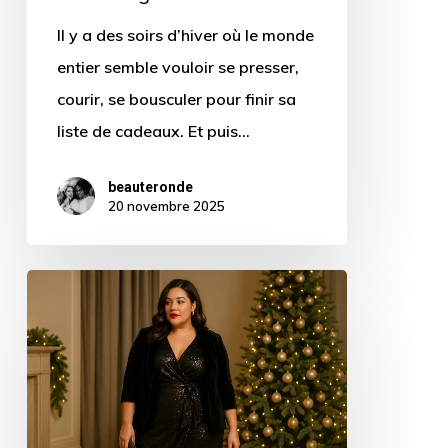
grande
Il y a des soirs d’hiver où le monde
taille
entier semble vouloir se presser,
?
courir, se bousculer pour finir sa
liste de cadeaux. Et puis…
beauteronde
20 novembre 2025
Quelle
tenue
de
réveillon
pour
une