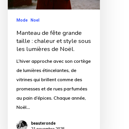
chaleur
et
Mode
Noel
style
Manteau de fête grande
sous
taille : chaleur et style sous
les
les lumières de Noël.
lumières
L’hiver approche avec son cortège
de
de lumières étincelantes, de
Noël.
vitrines qui brillent comme des
promesses et de rues parfumées
au pain d’épices. Chaque année,
Noël…
beauteronde
21 novembre 2025