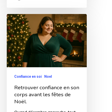
Retrouver
confiance
en
son
corps
avant
les
fêtes
Confiance en soi
Noel
de
Retrouver confiance en son
Noël.
corps avant les fêtes de
Noël.