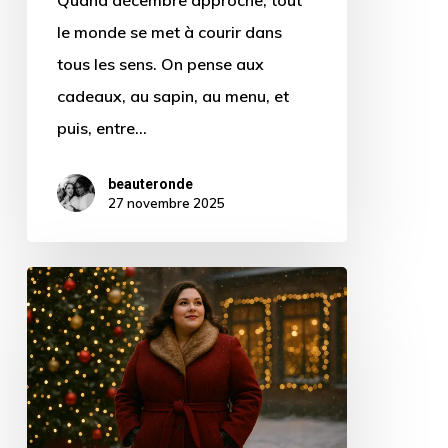
Quand décembre approche, tout
le monde se met à courir dans
tous les sens. On pense aux
cadeaux, au sapin, au menu, et
puis, entre…
beauteronde
27 novembre 2025
Manteau
de
fête
grande
taille
: