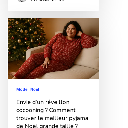
Envie
d’un
réveillon
cocooning
?
Comment
trouver
le
Mode
Noel
meilleur
Envie d’un réveillon
pyjama
cocooning ? Comment
de
trouver le meilleur pyjama
Noël
de Noël grande taille ?