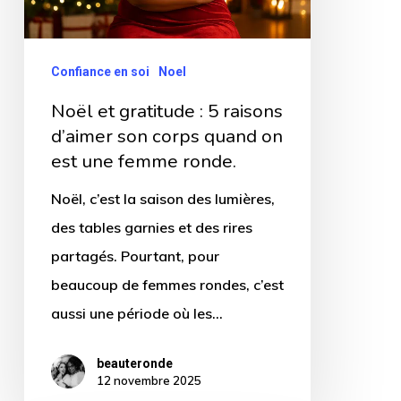
raisons
d’aimer
son
Confiance en soi
Noel
corps
Noël et gratitude : 5 raisons
quand
d’aimer son corps quand on
on
est une femme ronde.
est
Noël, c’est la saison des lumières,
une
des tables garnies et des rires
femme
partagés. Pourtant, pour
ronde.
beaucoup de femmes rondes, c’est
aussi une période où les…
beauteronde
12 novembre 2025