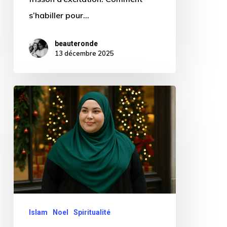
s’habiller pour…
beauteronde
13 décembre 2025
Où
trouver
des
hijabs
grande
taille
pour
Noël
Islam
Noel
Spiritualité
?