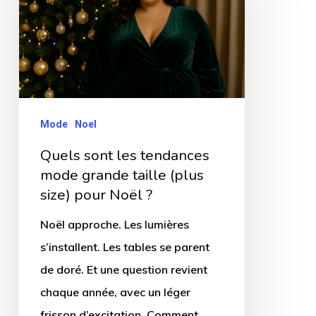
les
tendances
mode
grande
taille
(plus
Mode
Noel
size)
Quels sont les tendances
pour
mode grande taille (plus
Noël
size) pour Noël ?
?
Noël approche. Les lumières
s’installent. Les tables se parent
de doré. Et une question revient
chaque année, avec un léger
frisson d’excitation. Comment