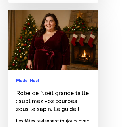
Robe
de
Noël
grande
taille
:
sublimez
vos
Mode
Noel
courbes
Robe de Noël grande taille
sous
: sublimez vos courbes
le
sous le sapin. Le guide !
sapin.
Les fêtes reviennent toujours avec
Le