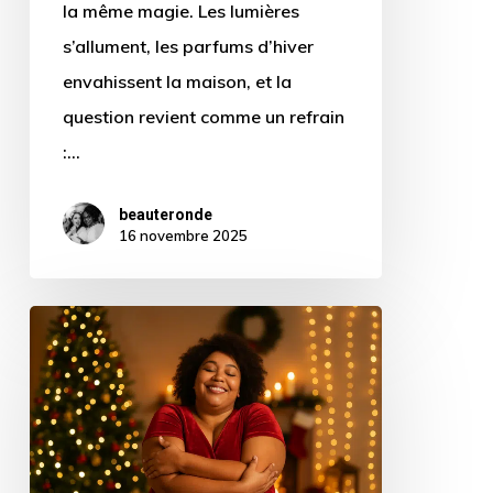
la même magie. Les lumières
guide
s’allument, les parfums d’hiver
!
envahissent la maison, et la
question revient comme un refrain
:…
beauteronde
16 novembre 2025
Noël
et
gratitude
:
5