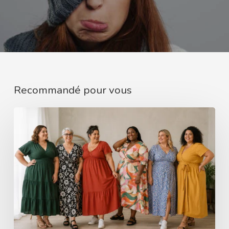
Recommandé pour vous
Robe
pour
femme
ronde
:
les
détails