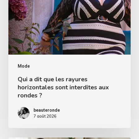
rayures
horizontales
sont
interdites
aux
rondes
?
Mode
Qui a dit que les rayures
horizontales sont interdites aux
rondes ?
beauteronde
7 août 2026