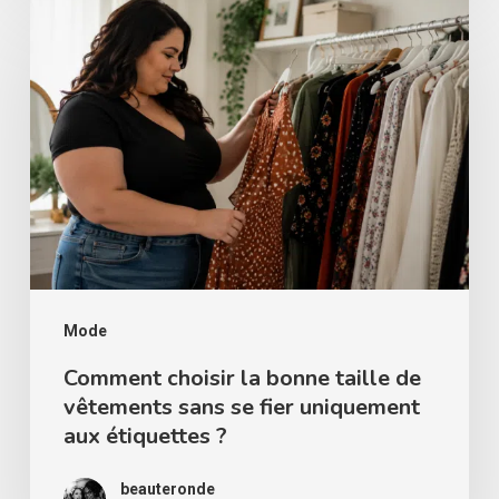
Comment
choisir
la
bonne
taille
de
vêtements
sans
se
fier
Mode
uniquement
Comment choisir la bonne taille de
vêtements sans se fier uniquement
aux
aux étiquettes ?
étiquettes
?
beauteronde