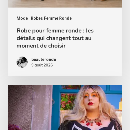
qui
changent
tout
Mode
Robes Femme Ronde
au
Robe pour femme ronde : les
détails qui changent tout au
moment
moment de choisir
de
choisir
beauteronde
9 août 2026
Qui
a
dit
que
les