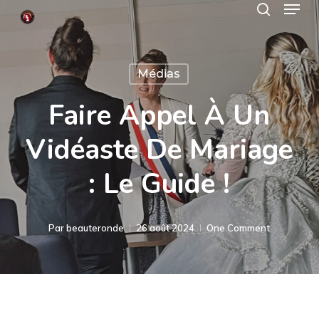
Menu
Skip
search
to
Close
main
Menu
Médias
content
Faire Appel À Un
Vidéaste De Mariage
: Le Guide !
Par
beauteronde
26 août 2024
One Comment