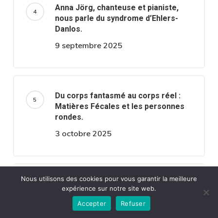
Anna Jörg, chanteuse et pianiste,
nous parle du syndrome d’Ehlers-
Danlos.
9 septembre 2025
Du corps fantasmé au corps réel :
Matières Fécales et les personnes
rondes.
3 octobre 2025
Nous utilisons des cookies pour vous garantir la meilleure
Adoptez un style tendance avec une
expérience sur notre site web.
salopette grande taille !
Accepter
Refuser
11 août 2025