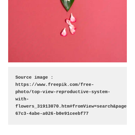
Source image : 
https://www.freepik.com/free-
photo/top-view-reproductive-system-
with-
flowers_31913070.htm#fromView=search&page=1&
67c3-4abe-a026-b0e91ceebf77