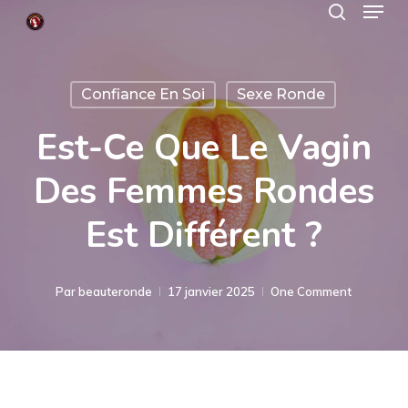
Menu
Skip
search
to
Close
main
Menu
Confiance En Soi
Sexe Ronde
content
Est-Ce Que Le Vagin
Des Femmes Rondes
Est Différent ?
Par
beauteronde
17 janvier 2025
One Comment