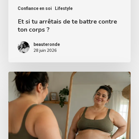
corps
Confiance en soi
Lifestyle
?
Et si tu arrêtais de te battre contre
ton corps ?
beauteronde
28 juin 2026
Comment
accepter
son
ventre
:
exercices
de