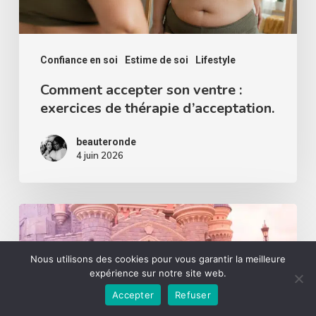
thérapie
d’acceptation.
Confiance en soi
Estime de soi
Lifestyle
Comment accepter son ventre :
exercices de thérapie d’acceptation.
beauteronde
4 juin 2026
Pourquoi
Disneyland
Paris
Nous utilisons des cookies pour vous garantir la meilleure
expérience sur notre site web.
est
Accepter
Refuser
un