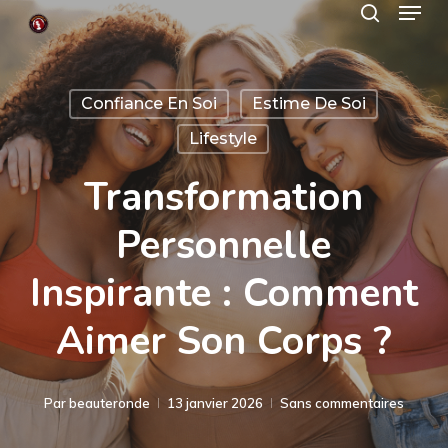
Menu
Skip
search
to
Close
main
Menu
Confiance En Soi
Estime De Soi
content
Lifestyle
Transformation
Personnelle
Inspirante : Comment
Aimer Son Corps ?
Par
beauteronde
13 janvier 2026
Sans commentaires