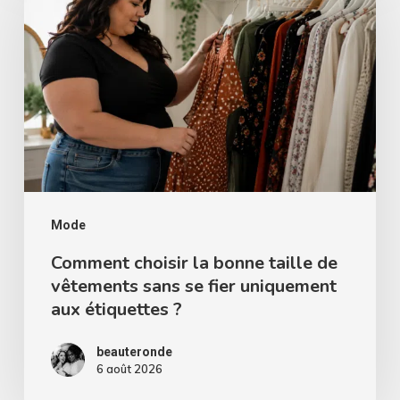
la
bonne
taille
de
vêtements
sans
se
fier
Mode
uniquement
Comment choisir la bonne taille de
vêtements sans se fier uniquement
aux
aux étiquettes ?
étiquettes
?
beauteronde
6 août 2026