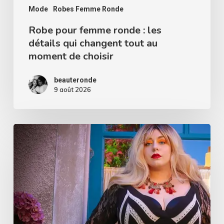
tout
Mode
Robes Femme Ronde
au
Robe pour femme ronde : les
détails qui changent tout au
moment
moment de choisir
de
choisir
beauteronde
9 août 2026
Qui
a
dit
que
les
rayures