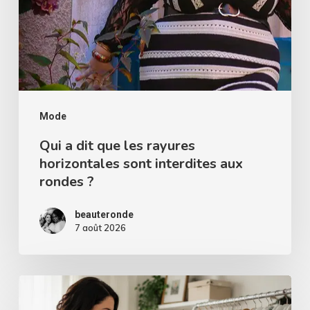
horizontales
sont
interdites
aux
rondes
?
Mode
Qui a dit que les rayures
horizontales sont interdites aux
rondes ?
beauteronde
7 août 2026
Comment
choisir