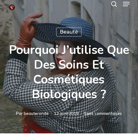
Menu
Skip
search
to
Close
main
Menu
Beauté
content
Pourquoi J’utilise Que
Des Soins Et
Cosmétiques
Biologiques ?
Par
beauteronde
12 avril 2019
Sans commentaires