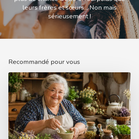
leurs frères et sœurs... Non mais
sérieusement !
Recommandé pour vous
Bien-
être
naturel
:
les
meilleures
astuces