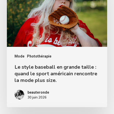
baseball
en
grande
taille
:
quand
le
Mode
Photothérapie
sport
américain
Le style baseball en grande taille :
quand le sport américain rencontre
rencontre
la mode plus size.
la
mode
beauteronde
30 juin 2026
plus
size.