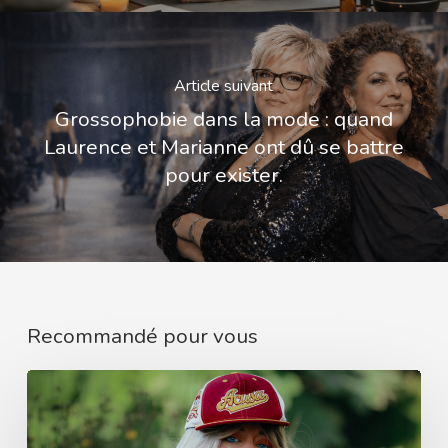
Article suivant
Grossophobie dans la mode : quand
Laurence et Marianne ont dû se battre
pour exister.
Recommandé pour vous
Le
style