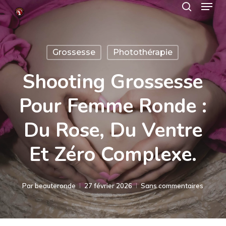
Menu
Skip
search
to
Close
main
Menu
Grossesse
Photothérapie
content
Shooting Grossesse
Pour Femme Ronde :
Du Rose, Du Ventre
Et Zéro Complexe.
Par
beauteronde
27 février 2026
Sans commentaires