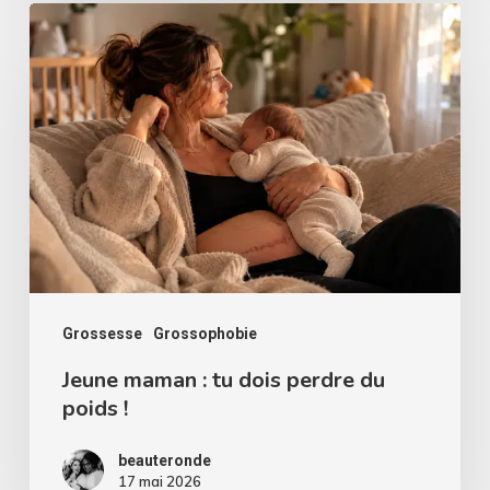
Jeune
maman
:
tu
dois
perdre
du
poids
!
Grossesse
Grossophobie
Jeune maman : tu dois perdre du
poids !
beauteronde
17 mai 2026