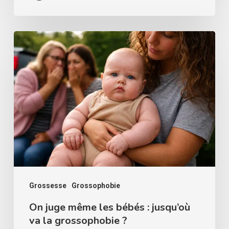
On
juge
même
les
bébés
:
jusqu’où
va
la
grossophobie
Grossesse
Grossophobie
?
On juge même les bébés : jusqu’où
va la grossophobie ?