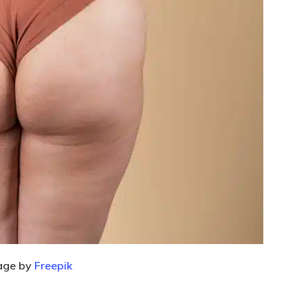
age by
Freepik