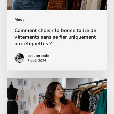
sans
se
fier
Mode
uniquement
Comment choisir la bonne taille de
vêtements sans se fier uniquement
aux
aux étiquettes ?
étiquettes
?
beauteronde
6 août 2026
Femme
ronde
:
ce