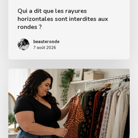
Qui a dit que les rayures
horizontales sont interdites aux
rondes ?
beauteronde
7 août 2026
Comment
choisir
la
bonne
taille
de
vêtements