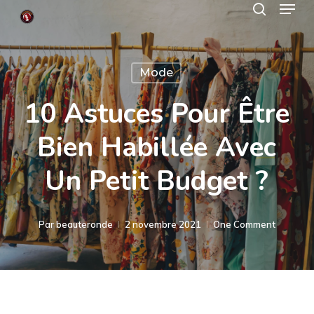
Menu
Skip
search
to
Close
main
Menu
Mode
content
10 Astuces Pour Être
Bien Habillée Avec
Un Petit Budget ?
Par
beauteronde
2 novembre 2021
One Comment