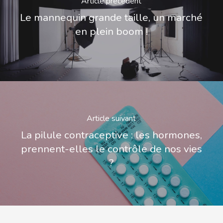
Article précédent
Le mannequin grande taille, un marché
en plein boom !
Article suivant
La pilule contraceptive : les hormones,
prennent-elles le contrôle de nos vies
?