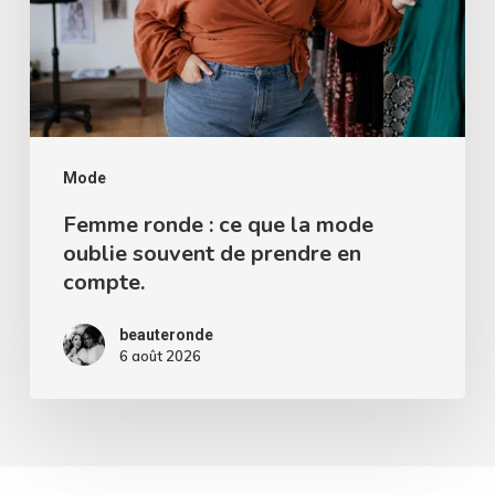
que
la
mode
oublie
souvent
de
Mode
prendre
Femme ronde : ce que la mode
oublie souvent de prendre en
en
compte.
compte.
beauteronde
6 août 2026