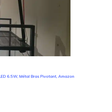
LED 6.5W, Métal Bras Pivotant, Amazon