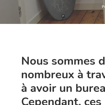
P
Nous sommes de
nombreux à trav
à avoir un burea
Hit enter to search or ESC to close
Cependant, ces