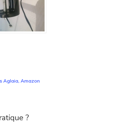
s Aglaia, Amazon
1
atique ?