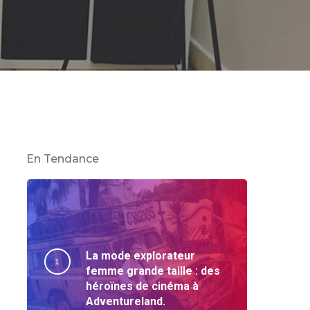
En Tendance
La mode explorateur
femme grande taille : des
héroïnes de cinéma à
Adventureland.