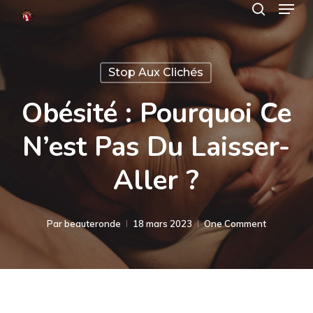
Menu
Skip
search
to
Close
main
Menu
Stop Aux Clichés
content
Obésité : Pourquoi Ce
N’est Pas Du Laisser-
Aller ?
Par
beauteronde
18 mars 2023
One Comment