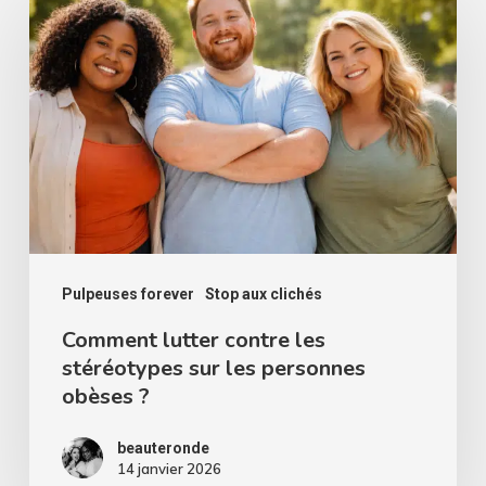
lutter
contre
les
stéréotypes
sur
les
personnes
obèses
?
Pulpeuses forever
Stop aux clichés
Comment lutter contre les
stéréotypes sur les personnes
obèses ?
beauteronde
14 janvier 2026