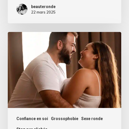
beauteronde
22 mars 2025
Sexualité
et
rondeurs
:
Briser
les
tabous
et
clichés
!
Confiance en soi
Grossophobie
Sexe ronde