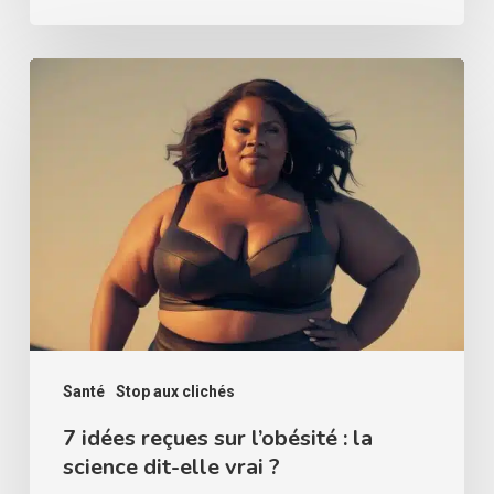
7
idées
reçues
sur
l’obésité
:
la
science
dit-
elle
Santé
Stop aux clichés
vrai
7 idées reçues sur l’obésité : la
science dit-elle vrai ?
?