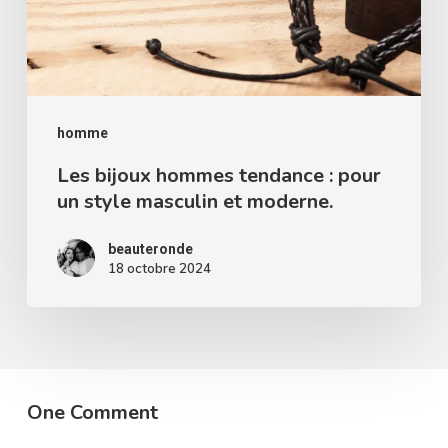
pour
un
style
masculin
homme
et
moderne.
Les bijoux hommes tendance : pour
un style masculin et moderne.
beauteronde
18 octobre 2024
One Comment