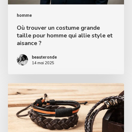
qui
allie
homme
style
Où trouver un costume grande
taille pour homme qui allie style et
et
aisance ?
aisance
?
beauteronde
14 mai 2025
Les
bijoux
hommes
tendance
: