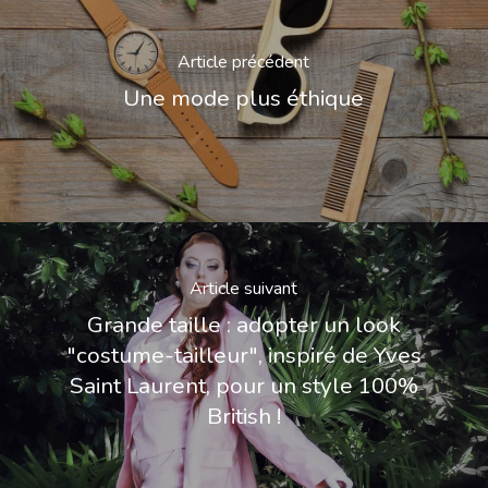
Article précédent
Une mode plus éthique
Article suivant
Grande taille : adopter un look
"costume-tailleur", inspiré de Yves
Saint Laurent, pour un style 100%
British !