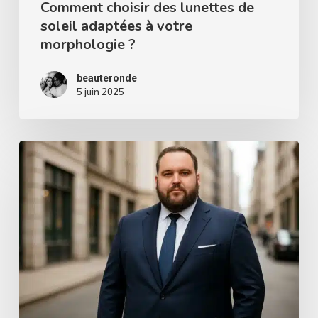
?
Comment choisir des lunettes de
soleil adaptées à votre
morphologie ?
beauteronde
5 juin 2025
Où
trouver
un
costume
grande
taille
pour
homme