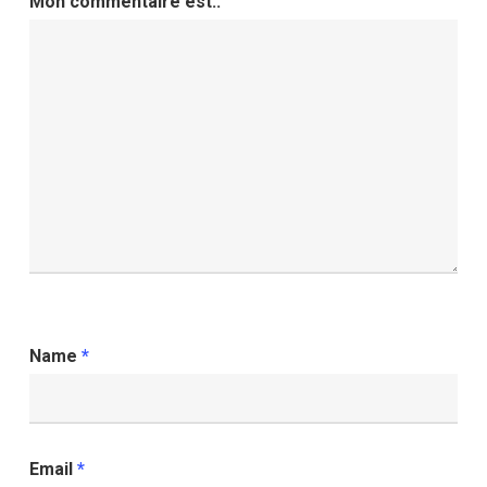
Mon commentaire est..
Name
*
Email
*