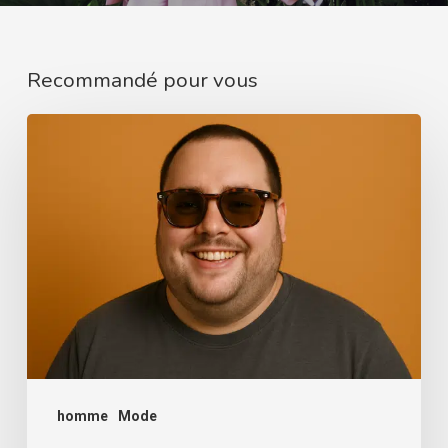
Recommandé pour vous
Comment
choisir
des
lunettes
de
soleil
adaptées
à
votre
morphologie
homme
Mode