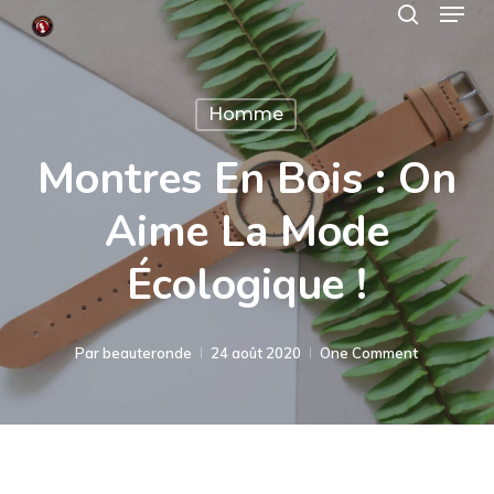
Menu
Skip
search
to
Close
main
Menu
Homme
content
Montres En Bois : On
Aime La Mode
Écologique !
Par
beauteronde
24 août 2020
One Comment