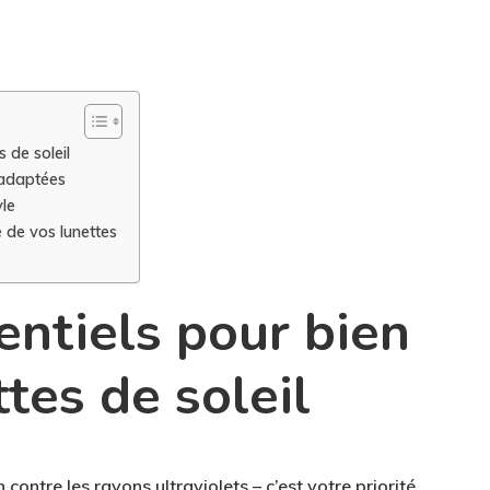
s de soleil
 adaptées
yle
e de vos lunettes
entiels pour bien
ttes de soleil
 contre les rayons ultraviolets – c’est votre
priorité