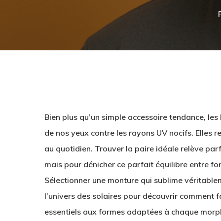
Bien plus qu’un simple accessoire tendance, les l
de nos yeux contre les rayons UV nocifs. Elles r
au quotidien. Trouver la paire idéale relève pa
mais pour dénicher ce parfait équilibre entre fon
Sélectionner une monture qui sublime véritable
Hit enter to search or ESC to close
l’univers des solaires pour découvrir comment fa
essentiels aux formes adaptées à chaque morph