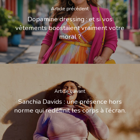
Article précédent
Dopamine dressing : et si vos
vêtements boostaient vraiment votre
moral ?
Article suivant
Sanchia Davids : une présence hors
norme qui redéfinit les corps à l’écran.