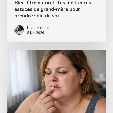
pour
Bien-être naturel : les meilleures
astuces de grand-mère pour
prendre
prendre soin de soi.
soin
de
beauteronde
soi.
8 juin 2026
Comment
faire
partir
de
l’herpès
rapidement
?