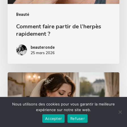
Beauté
Comment faire partir de l’herpès
rapidement ?
beauteronde
25 mars 2026
Comment
choisir
une
coiffeuse
Nous utilisons des cookies pour vous garantir la meilleure
expérience sur notre site web.
maquilleuse
Accepter
Refuser
pour