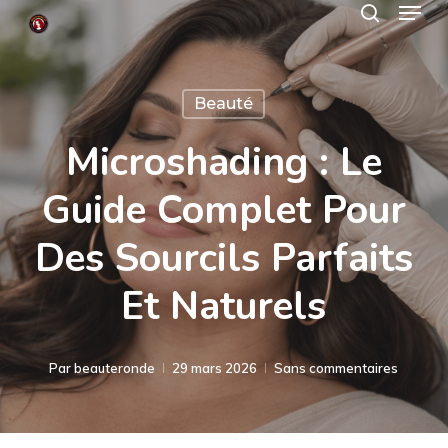
Menu
Skip
search
to
Close
main
Menu
Beauté
content
Microshading : Le
Guide Complet Pour
Des Sourcils Parfaits
Et Naturels
Par
beauteronde
29 mars 2026
Sans commentaires