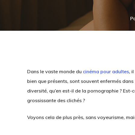
P
Dans le vaste monde du
cinéma pour adultes
, 
bien que présents, sont souvent enfermés dans d
diversité, qu’en est-il de la pornographie ? Est
grossissante des clichés ?
Voyons cela de plus près, sans voyeurisme, mais
Hit enter to search or ESC to close