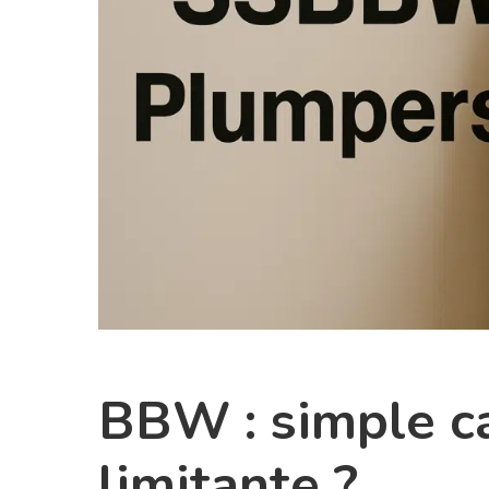
BBW : simple ca
limitante ?