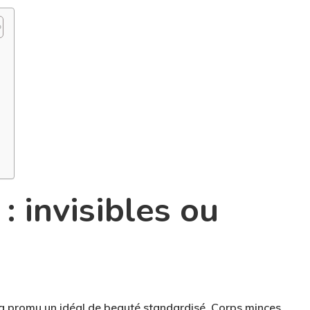
: invisibles ou
a promu un idéal de beauté standardisé. Corps minces,