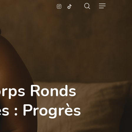
search
Instagram
Tiktok
Menu
orps Ronds
s : Progrès