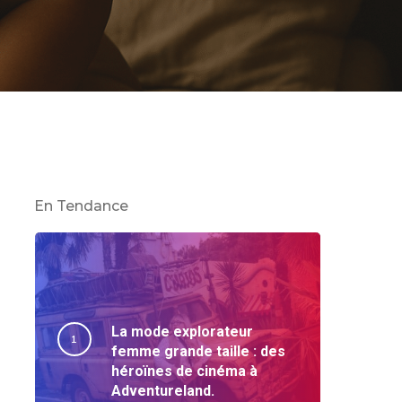
En Tendance
La mode explorateur
femme grande taille : des
héroïnes de cinéma à
Adventureland.