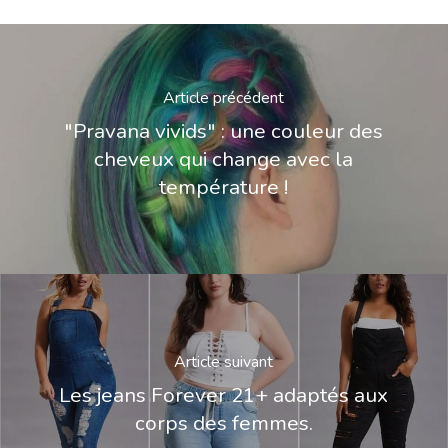
Article précédent
"Pravana vivids" : une couleur des
cheveux qui change avec la
température !
Article suivant
Les jeans Forever 21+ adaptés aux
corps des femmes.