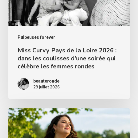
2026
:
dans
les
Pulpeuses forever
coulisses
Miss Curvy Pays de la Loire 2026 :
dans les coulisses d’une soirée qui
d’une
célèbre les femmes rondes
soirée
qui
beauteronde
célèbre
29 juillet 2026
les
femmes
Les
rondes
avantages
d’être