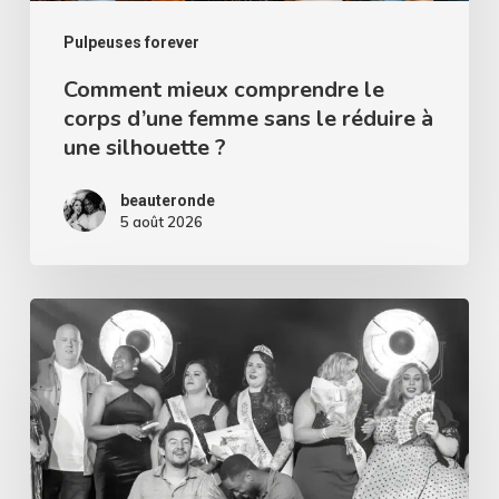
le
réduire
Pulpeuses forever
à
Comment mieux comprendre le
corps d’une femme sans le réduire à
une
une silhouette ?
silhouette
?
beauteronde
5 août 2026
Miss
Curvy
Pays
de
la
Loire