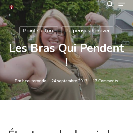
Menu
Skip
search
to
Close
main
Menu
Point Culture
Pulpeuses Forever
content
Les Bras Qui Pendent
!
Par
beauteronde
24 septembre 2017
17 Comments