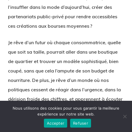
l’insuffler dans la mode d’aujourd’hui, créer des
partenariats public-privé pour rendre accessibles
ces créations aux bourses moyennes ?
Je rêve d’un futur où chaque consommatrice, quelle
que soit sa taille, pourrait aller dans une boutique
de quartier et trouver un modèle sophistiqué, bien
coupé, sans que cela l’ampute de son budget de
nourriture. De plus, je rêve d’un monde où nos
politiques cessent de réagir dans l’urgence, dans la
dérision froide des chiffres,
et apprennent à écouter
les citoyens
. Je vois un avenir où l’on développe des
Nous utilisons des cookies pour vous garantir la meilleure
expérience sur notre site web.
filières de recyclage : on dépose son vieux pull à la
Accepter
Refuser
mairie, on le transforme en nouvelle pièce, sans