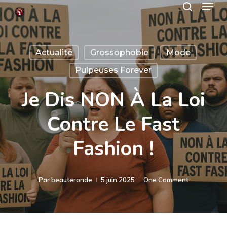
Menu
Skip
search
to
Close
main
Menu
Actualité
Grossophobie
Mode
content
Pulpeuses Forever
Je Dis NON À La Loi
Contre Le Fast
Fashion !
Par
beauteronde
5 juin 2025
One Comment