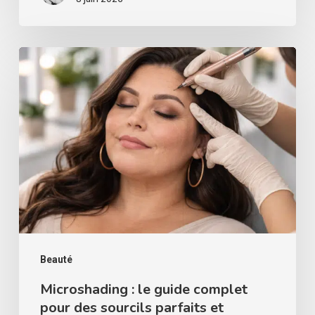
Microshading
:
le
guide
complet
pour
des
sourcils
parfaits
et
Beauté
naturels
Microshading : le guide complet
pour des sourcils parfaits et