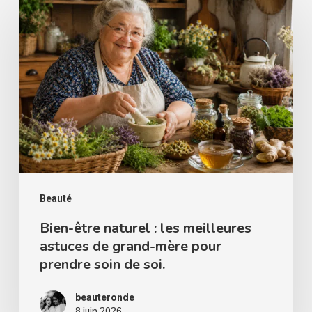
être
naturel
:
les
meilleures
astuces
de
grand-
mère
Beauté
pour
Bien-être naturel : les meilleures
astuces de grand-mère pour
prendre
prendre soin de soi.
soin
de
beauteronde
soi.
8 juin 2026