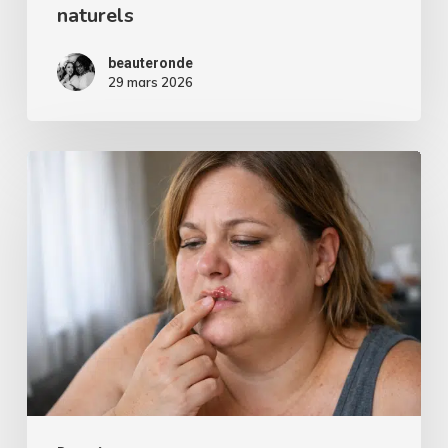
naturels
beauteronde
29 mars 2026
Comment
faire
partir
de
l’herpès
rapidement
?