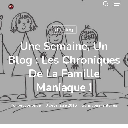
Menu
Skip
search
to
Close
main
Menu
Un Blog
content
Une Semaine, Un
Blog : Les Chroniques
De La Famille
Maniaque !
Par
beauteronde
3 décembre 2016
Sans commentaires