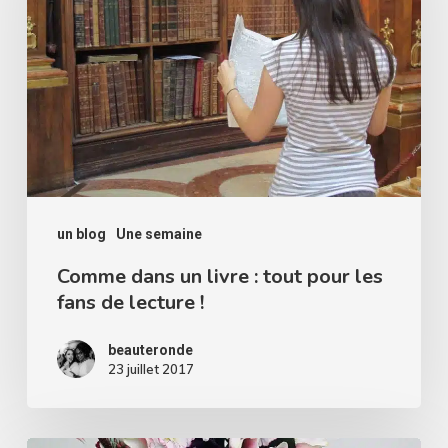
livre
:
tout
pour
les
fans
de
un blog
Une semaine
lecture
!
Comme dans un livre : tout pour les
fans de lecture !
beauteronde
23 juillet 2017