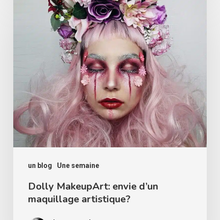
Dolly
MakeupArt:
envie
d’un
maquillage
artistique?
un blog
Une semaine
Dolly MakeupArt: envie d’un
maquillage artistique?