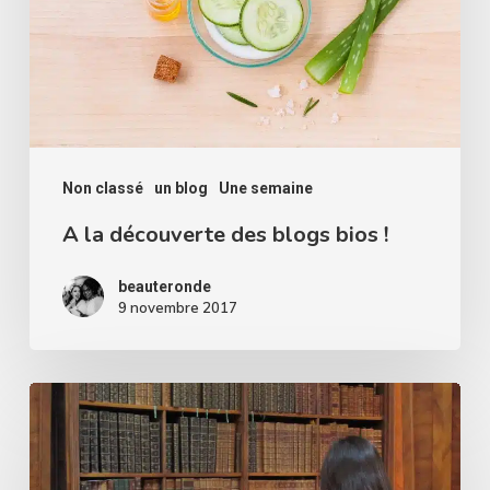
blogs
bios
!
Non classé
un blog
Une semaine
A la découverte des blogs bios !
beauteronde
9 novembre 2017
Comme
dans
un