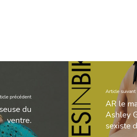
Article suivant
ticle précédent
AR le ma
nseuse du
Ashley G
ventre.
sexiste 