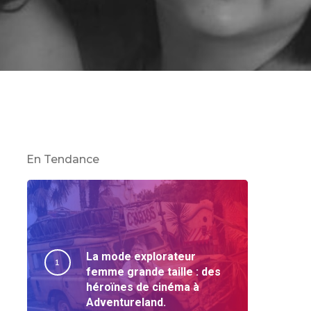
En Tendance
La mode explorateur
femme grande taille : des
héroïnes de cinéma à
Adventureland.