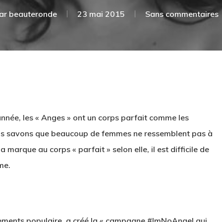
ar
beauteronde
23 mai 2015
Sans commentaires
nnée, les
«
Anges » ont un
corps parfait comme
les
s savons
que beaucoup de femmes
ne ressemblent pas à
la marque
au corps « parfait » selon elle
,
il est
difficile de
rme
.
ements
populaire
,
a créé la
«
campagne
#ImNoAngel
qui