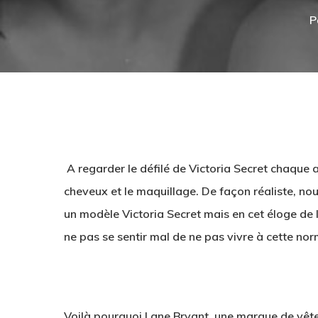
P
A
regarder le
défilé de
Victoria Secret
chaque a
cheveux et
le maquillage
.
De façon réaliste
,
nou
un
modèle
Victoria Secret
mais en
cet éloge
de 
ne pas
se sentir mal
de
ne pas vivre
à cette no
000
Hit enter to search or ESC to close
Voilà pourquoi
Lane Bryant
,
une marque de vêt