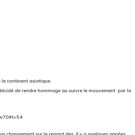
 le continent asiatique.
t décidé de rendre hommage au suivre le mouvement par la
Ow70#t=54
, un changement sur le regard des
.
Il y a quelques années
,