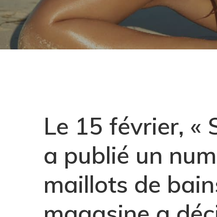
Le 15 février, « 
a publié un num
maillots de bai
Hit enter to search or ESC to close
magasine a déci