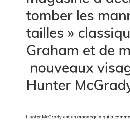
tomber les man
tailles » classiq
Graham et de m
nouveaux visag
Hunter McGrady.
Hunter McGrady est un mannequin qui a commen