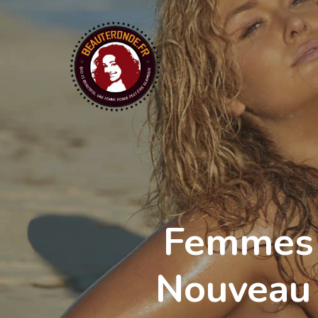
Skip
to
main
content
Femmes 
Nouveau 