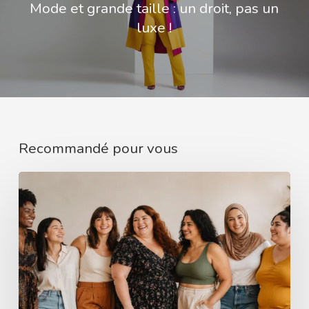
Mode et grande taille : un droit, pas un
luxe !
Recommandé pour vous
Comment
mieux
comprendre
le
corps
d’une