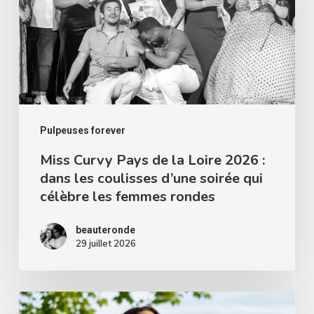
la
Loire
2026
:
dans
les
Pulpeuses forever
coulisses
Miss Curvy Pays de la Loire 2026 :
dans les coulisses d’une soirée qui
d’une
célèbre les femmes rondes
soirée
qui
beauteronde
célèbre
29 juillet 2026
les
femmes
Les
rondes