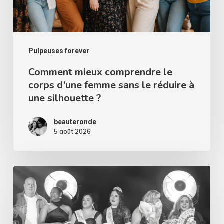
femme
sans
le
réduire
Pulpeuses forever
à
Comment mieux comprendre le
corps d’une femme sans le réduire à
une
une silhouette ?
silhouette
?
beauteronde
5 août 2026
Miss
Curvy
Pays
de