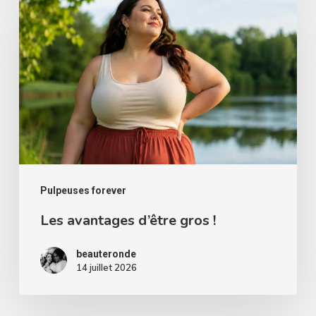
avantages
d’être
gros
!
Pulpeuses forever
Les avantages d’être gros !
beauteronde
14 juillet 2026