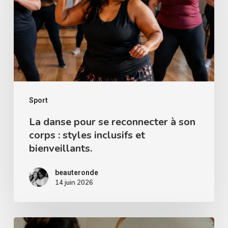
se
reconnecter
à
son
corps
:
styles
Sport
inclusifs
La danse pour se reconnecter à son
corps : styles inclusifs et
et
bienveillants.
bienveillants.
beauteronde
14 juin 2026
Comment