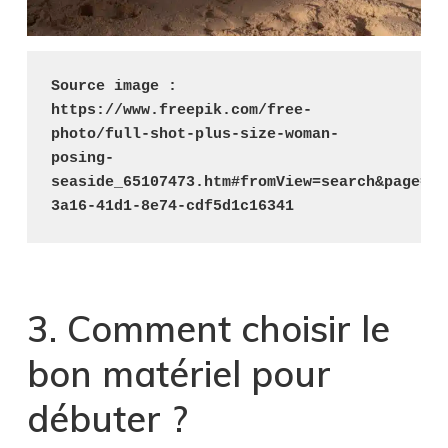
Source image : 
https://www.freepik.com/free-
photo/full-shot-plus-size-woman-
posing-
seaside_65107473.htm#fromView=search&page=13
3a16-41d1-8e74-cdf5d1c16341
3. Comment choisir le
bon matériel pour
débuter ?