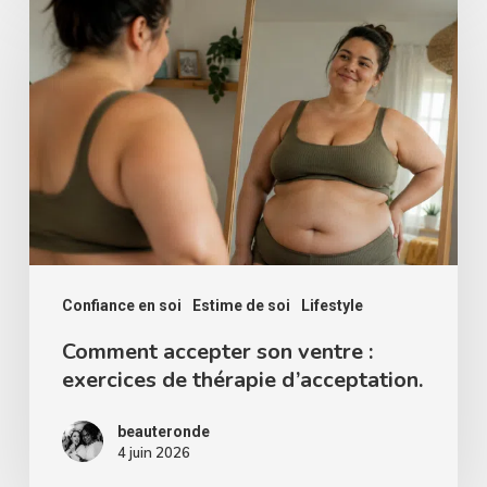
accepter
son
ventre
:
exercices
de
thérapie
d’acceptation.
Confiance en soi
Estime de soi
Lifestyle
Comment accepter son ventre :
exercices de thérapie d’acceptation.
beauteronde
4 juin 2026