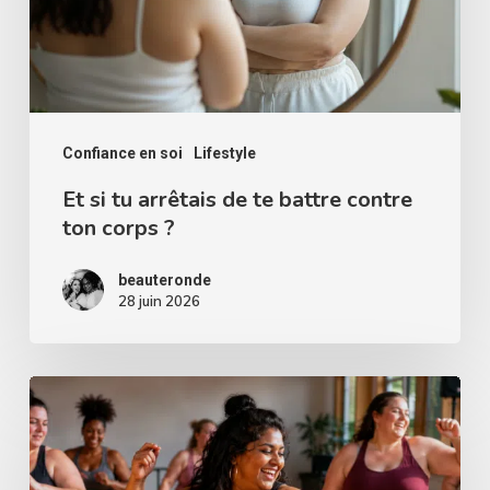
te
battre
contre
ton
corps
Confiance en soi
Lifestyle
?
Et si tu arrêtais de te battre contre
ton corps ?
beauteronde
28 juin 2026
La
danse
pour