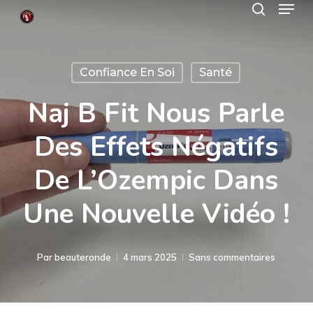
Menu
Skip
search
to
Close
main
Menu
Confiance En Soi
Santé
content
Naj B Fit Nous Parle
Des Effets Négatifs
De L’Ozempic Dans
Une Nouvelle Vidéo !
Par
beauteronde
4 mars 2025
Sans commentaires