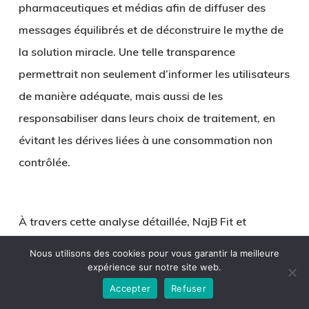
pharmaceutiques et médias afin de diffuser des
messages équilibrés et de déconstruire le mythe de
la solution miracle. Une telle transparence
permettrait non seulement d’informer les utilisateurs
de manière adéquate, mais aussi de les
responsabiliser dans leurs choix de traitement, en
évitant les dérives liées à une consommation non
contrôlée.
À travers cette analyse détaillée, NajB Fit et
Nagtradamus nous offrent une perspective critique
Nous utilisons des cookies pour vous garantir la meilleure
sur l’engouement pour l’Ozempic. En explorant les
expérience sur notre site web.
origines, l’évolution du marché, les conséquences
Accepter
Refuser