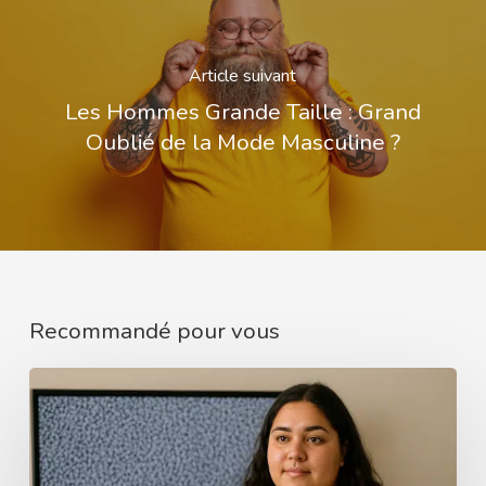
Article suivant
Les Hommes Grande Taille : Grand
Oublié de la Mode Masculine ?
Recommandé pour vous
Quels
sont
les