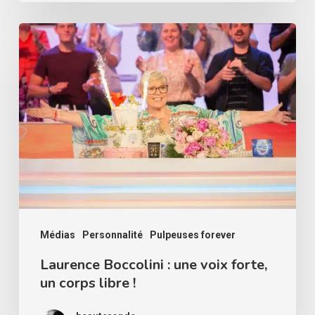
Laurence
Boccolini
:
une
voix
forte,
un
corps
libre
!
Médias
Personnalité
Pulpeuses forever
Laurence Boccolini : une voix forte,
un corps libre !