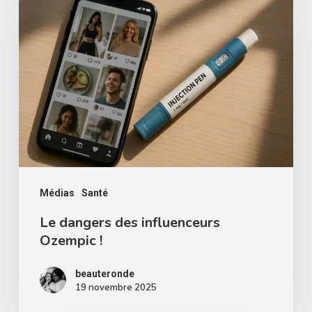
?
dangers
des
influenceurs
Ozempic
!
Médias
Santé
Le dangers des influenceurs
Ozempic !
beauteronde
19 novembre 2025