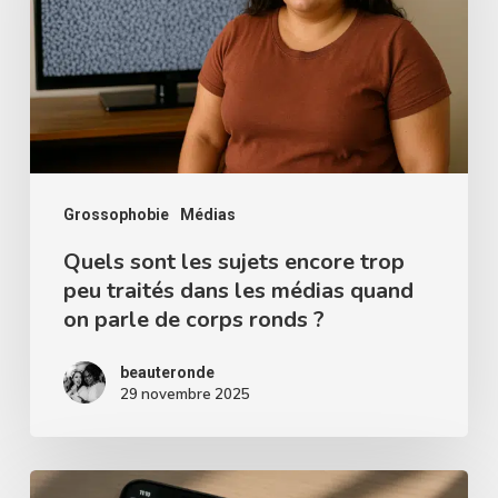
sujets
encore
trop
peu
traités
dans
les
Grossophobie
Médias
médias
Quels sont les sujets encore trop
peu traités dans les médias quand
quand
on parle de corps ronds ?
on
parle
beauteronde
de
29 novembre 2025
corps
ronds
Le