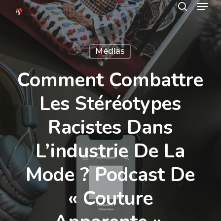
Menu
Skip
search
to
Close
main
Menu
Médias
content
Comment Combattre
Les Stéréotypes
Racistes Dans
L’industrie De La
Mode ? Podcast De
« Couture